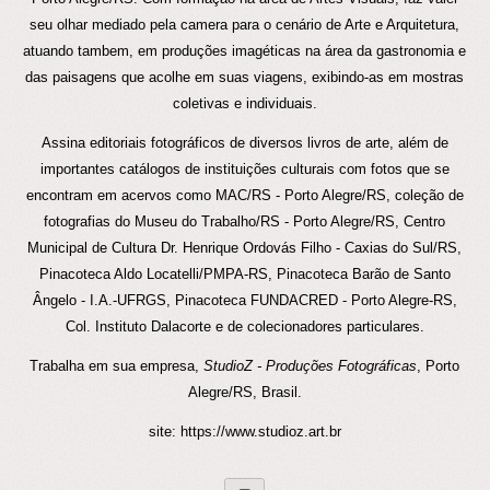
seu olhar mediado pela camera para o cenário de Arte e Arquitetura,
atuando tambem, em produções imagéticas na área da gastronomia e
das paisagens que acolhe em suas viagens, exibindo-as em mostras
coletivas e individuais.
Assina editoriais fotográficos de diversos livros de arte, além de
importantes catálogos de instituições culturais com fotos que se
encontram em acervos como MAC/RS - Porto Alegre/RS, coleção de
fotografias do Museu do Trabalho/RS - Porto Alegre/RS, Centro
Municipal de Cultura Dr. Henrique Ordovás Filho - Caxias do Sul/RS,
Pinacoteca Aldo Locatelli/PMPA-RS, Pinacoteca Barão de Santo
Ângelo - I.A.-UFRGS, Pinacoteca FUNDACRED - Porto Alegre-RS,
Col. Instituto Dalacorte e de colecionadores particulares.
Trabalha em sua empresa,
StudioZ - Produções Fotográficas
, Porto
Alegre/RS, Brasil.
site: https://www.studioz.art.br