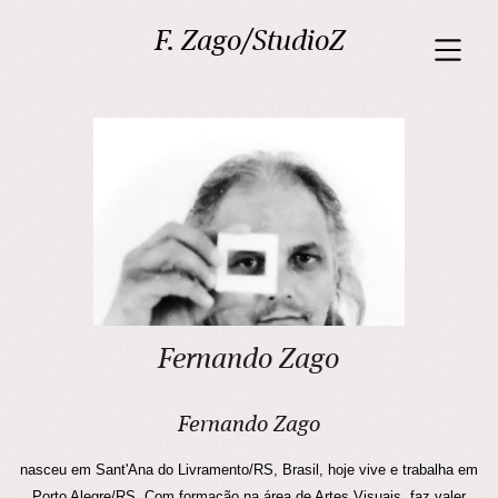
F. Zago/StudioZ
Fernando Zago
Fernando Zago
nasceu em Sant'Ana do Livramento/RS, Brasil, hoje vive e trabalha em
Porto Alegre/RS. Com formação na área de Artes Visuais, faz valer